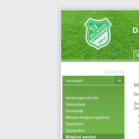
D
VEREIN
Mi
Du
Vereinsgeschichte
So
Vereinslied
Da
Vorstände
Weitere Ansprechpartner
Sportheim
Sponsoren
Mitglied werden